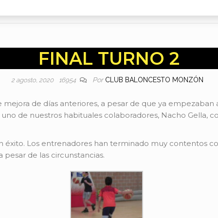
FINAL TURNO 2
Por
CLUB BALONCESTO MONZÓN
2 agosto, 2020
16954
 de mejora de días anteriores, a pesar de que ya empezaban
e uno de nuestros habituales colaboradores, Nacho Gella, co
n éxito. Los entrenadores han terminado muy contentos con
 pesar de las circunstancias.