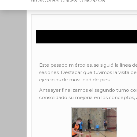
60 AÑOS BALONCESTO MONZON
Este pasado miércoles, se siguió la linea
sesiones. Destacar que tuvimos la visita d
ejercicios de movilidad de pies.
Anteayer finalizamos el segundo turno co
consolidado su mejoría en los conceptos, a