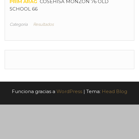
PRIM ARAG
COSEHISA MONZON 76 OLD
SCHOOL 66
Categoría
Resultados
Funciona gracias a
WordPress
|
Tema:
Head Blog