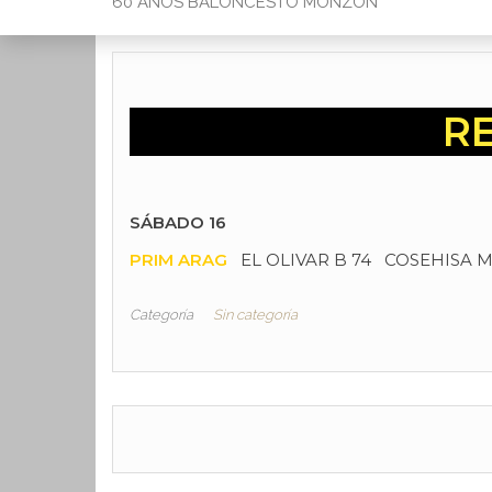
60 AÑOS BALONCESTO MONZON
RE
SÁBADO 16
PRIM ARAG
EL OLIVAR B 74 COSEHISA 
Categoría
Sin categoría