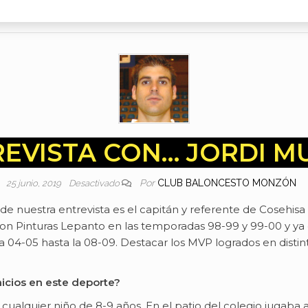
EVISTA CON… JORDI 
Por
CLUB BALONCESTO MONZÓN
25 junio, 2019
Desactivado
 de nuestra entrevista es el capitán y referente de Coseh
con Pinturas Lepanto en las temporadas 98-99 y 99-00 y y
 04-05 hasta la 08-09. Destacar los MVP logrados en disti
icios en este deporte?
lquier niño de 8-9 años. En el patio del colegio jugaba a b