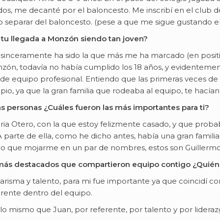
os, me decanté por el baloncesto. Me inscribí en el club de
separar del baloncesto. (pese a que me sigue gustando el
 tu llegada a Monzón siendo tan joven?
sinceramente ha sido la que más me ha marcado (en positivo,
n, todavía no había cumplido los 18 años, y evidentement
 de equipo profesional. Entiendo que las primeras veces d
pio, ya que la gran familia que rodeaba al equipo, te hacían
 personas ¿Cuáles fueron las más importantes para ti?
ia Otero, con la que estoy felizmente casado, y que prob
A parte de ella, como he dicho antes, había una gran famil
ngo que mojarme en un par de nombres, estos son Guillerm
es más destacados que compartieron equipo contigo ¿Quién
risma y talento, para mi fue importante ya que coincidí c
rente dentro del equipo.
o mismo que Juan, por referente, por talento y por lideraz