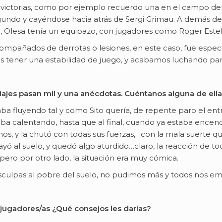
ictorias, como por ejemplo recuerdo una en el campo del
egundo y cayéndose hacia atrás de Sergi Grimau. A demás de 
Olesa tenía un equipazo, con jugadores como Roger Esteller
mpañados de derrotas o lesiones, en este caso, fue espe
 tener una estabilidad de juego, y acabamos luchando para
viajes pasan mil y una anécdotas. Cuéntanos alguna de ella
a fluyendo tal y como Sito quería, de repente paro el en
iba calentando, hasta que al final, cuando ya estaba encend
nos, y la chutó con todas sus fuerzas,…con la mala suerte q
ó al suelo, y quedó algo aturdido…claro, la reacción de todo
ro por otro lado, la situación era muy cómica.
isculpas al pobre del suelo, no pudimos más y todos nos em
 jugadores/as ¿Qué consejos les darías?