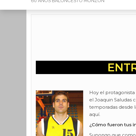
60 AÑOS BALONCESTO MONZON
ENTR
Hoy el protagonista
el Joaquin Saludas 
temporadas desde la
aquí.
¿Cómo fueron tus in
Supongo que como cua