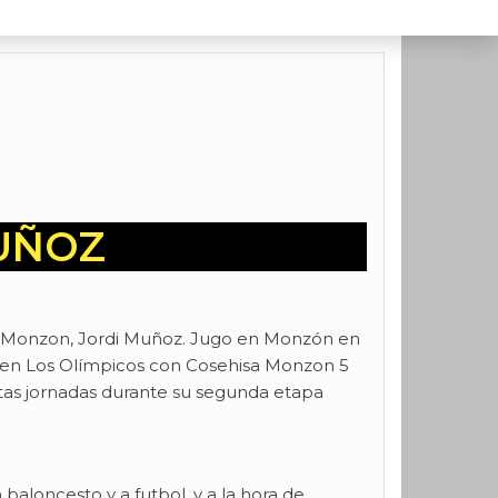
MUÑOZ
isa Monzon, Jordi Muñoz. Jugo en Monzón en
a en Los Olímpicos con Cosehisa Monzon 5
ntas jornadas durante su segunda etapa
aloncesto y a futbol, y a la hora de