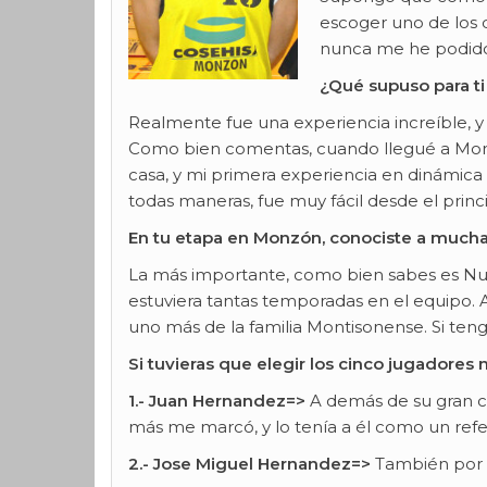
escoger uno de los d
nunca me he podido 
¿Qué supuso para ti
Realmente fue una experiencia increíble, y 
Como bien comentas, cuando llegué a Monzó
casa, y mi primera experiencia en dinámica
todas maneras, fue muy fácil desde el princi
En tu etapa en Monzón, conociste a muchas
La más importante, como bien sabes es Nur
estuviera tantas temporadas en el equipo. 
uno más de la familia Montisonense. Si te
Si tuvieras que elegir los cinco jugador
1.- Juan Hernandez=>
A demás de su gran ca
más me marcó, y lo tenía a él como un refe
2.- Jose Miguel Hernandez=>
También por l