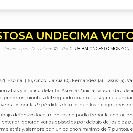
TOSA UNDECIMA VICT
Por
CLUB BALONCESTO MONZÓN
2 febrero, 2020
Desactivado
22), Espinal (15), cinco, García (0), Fernández (3), Lasus (5), Val
ón atrás y errático delante. Así el 9-2 inicial se equilibró 
s primeros minutos del segundo cuarto. La segunda unidad 
ventajas por las 9 pérdidas de más que los zaragozanos pero
abajo defensivo local mientras no podía frenar la anotación a
 exterior lograron varios episodios por debajo de los diez pu
rme atrás y, siempre con un colchón mínimo de 7 puntos, e