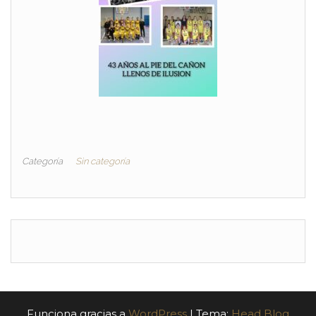
Categoría
Sin categoría
Funciona gracias a
WordPress
|
Tema:
Head Blog