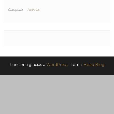
Categoría
Noticias
Funciona gracias a
WordPress
|
Tema:
Head Blog