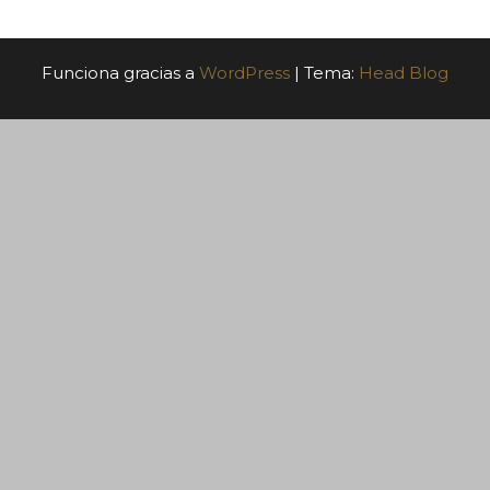
Funciona gracias a
WordPress
|
Tema:
Head Blog