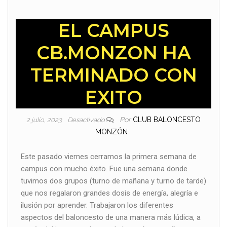
EL CAMPUS
CB.MONZON HA
TERMINADO CON
EXITO
Por
CLUB BALONCESTO
2 julio, 2023
Desactivado
MONZÓN
Este pasado viernes cerramos la primera semana de
campus con mucho éxito. Fue una semana donde
tuvimos dos grupos (turno de mañana y turno de tarde)
que nos regalaron grandes dosis de energía, alegría e
ilusión por aprender. Trabajaron los diferentes
aspectos del baloncesto de una manera más lúdica, a