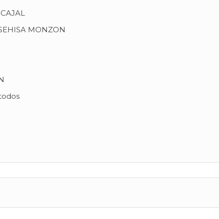
 CAJAL
OSEHISA MONZON
N
todos