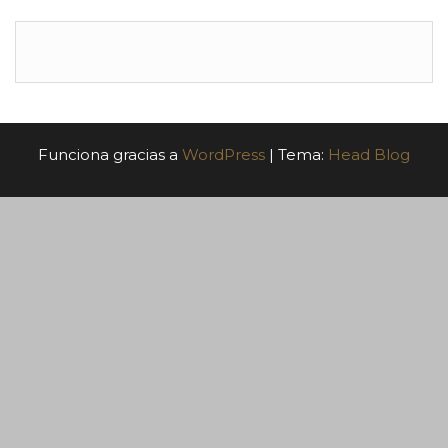
Funciona gracias a
WordPress
|
Tema:
Head Blog