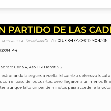
N PARTIDO DE LAS CAD
Por
CLUB BALONCESTO MONZÓN
14 enero, 2024
Desactivado
NZON 44
abrero.Carla 4, Aso 11 y Hamiti.S 2
o estrenando la segunda vuelta. El cambio defensivo local 
 con el paso de los cuartos, pero llegaron a un menos 18 a 5
er, aunque faltó un par de minutos para acceder a la victor