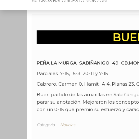
60 AÑOS BALONCESTO MONZON
BUE
PEÑA LA MURGA SABIÑANIGO 49 CB.MO
Parciales: 7-15, 15-3, 20-11 y 7-15
Cabrero. Carmen 0, Hamiti. A 4, Planas 23, C
Buen partido de las amarillas en Sabiñánig
parar su anotación. Mejoraron los conceptos
con un 0-15 que premió su esfuerzo y caráct
Categoría
Noticias