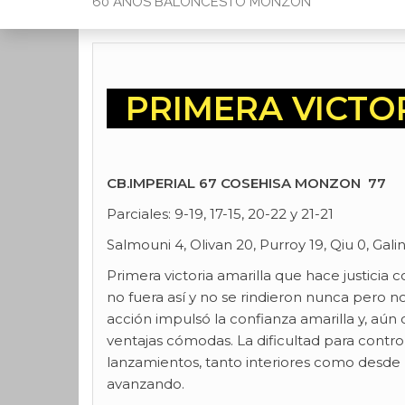
60 AÑOS BALONCESTO MONZON
PRIMERA VICTO
CB.IMPERIAL 67 COSEHISA MONZON 77
Parciales: 9-19, 17-15, 20-22 y 21-21
Salmouni 4, Olivan 20, Purroy 19, Qiu 0, Gal
Primera victoria amarilla que hace justici
no fuera así y no se rindieron nunca pero 
acción impulsó la confianza amarilla y, aú
ventajas cómodas. La dificultad para contr
lanzamientos, tanto interiores como desde 
avanzando.