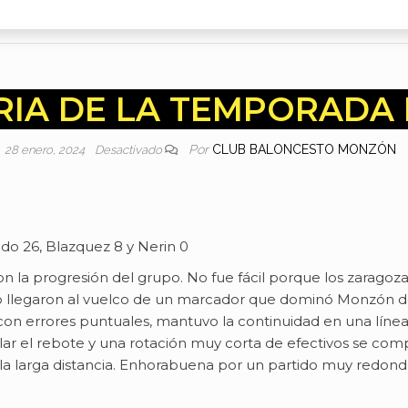
RIA DE LA TEMPORADA 
Por
CLUB BALONCESTO MONZÓN
28 enero, 2024
Desactivado
indo 26, Blazquez 8 y Nerin 0
a con la progresión del grupo. No fue fácil porque los zar
no llegaron al vuelco de un marcador que dominó Monzón des
n con errores puntuales, mantuvo la continuidad en una líne
olar el rebote y una rotación muy corta de efectivos se com
la larga distancia. Enhorabuena por un partido muy redondo