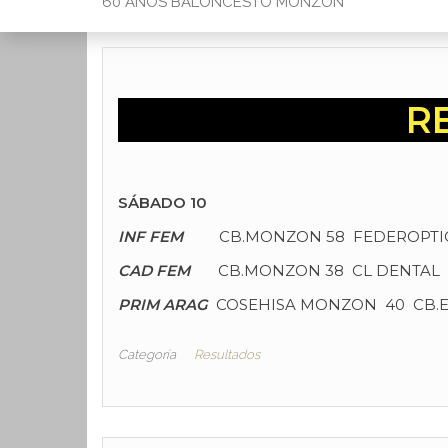
60 AÑOS BALONCESTO MONZON
R
SÁBADO 10
INF FEM
CB.MONZON 58 FEDEROPTICO
CAD FEM
CB.MONZON 38 CL DENTAL 
PRIM ARAG
COSEHISA MONZON 40 CB.
Categoría
Resultados