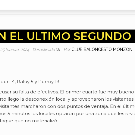
N EL ULTIMO SEGUNDO 
Por
CLUB BALONCESTO MONZÓN
25 febrero, 2024
Desactivado
mouni 4, Raluy 5 y Purroy 13
acusar su falta de efectivos. El primer cuarto fue muy bueno
rto llego la desconexión local y aprovecharon los visitantes
s visitantes marcharon con dos puntos de ventaja. En el últ
mos 5 minutos los locales optaron por una zona que les sirv
ataque que no materializó