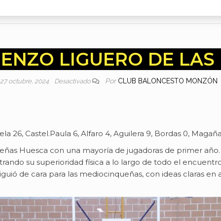
ENZO LIGUERO DE LAS 
Por
CLUB BALONCESTO MONZÓN
27 octubre, 2024
Desactivado
a 26, Castel.Paula 6, Alfaro 4, Aguilera 9, Bordas 0, Magaña 
peñas Huesca con una mayoría de jugadoras de primer año. 
ando su superioridad física a lo largo de todo el encuentro
 siguió de cara para las mediocinqueñas, con ideas claras e