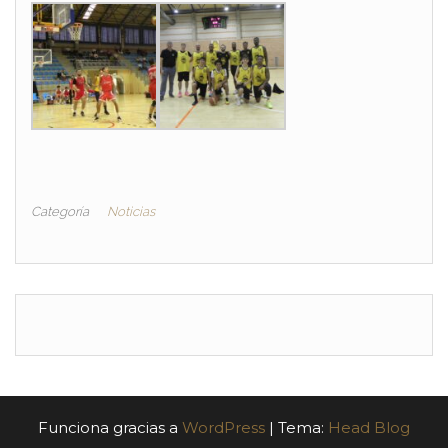
Categoría
Noticias
Funciona gracias a
WordPress
|
Tema:
Head Blog