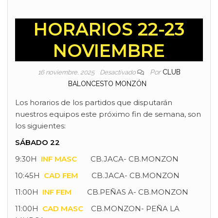
HORARIOS 22-23
NOVIEMBRE
Por
CLUB
16 noviembre, 2025
Desactivado
BALONCESTO MONZÓN
Los horarios de los partidos que disputarán
nuestros equipos este próximo fin de semana, son
los siguientes:
SÁBADO 22
9:30H
INF MASC
CB.JACA- CB.MONZON
10:45H
CAD FEM
CB.JACA- CB.MONZON
11:00H
INF FEM
CB.PEÑAS A- CB.MONZON
11:00H
CAD MASC
CB.MONZON- PEÑA LA