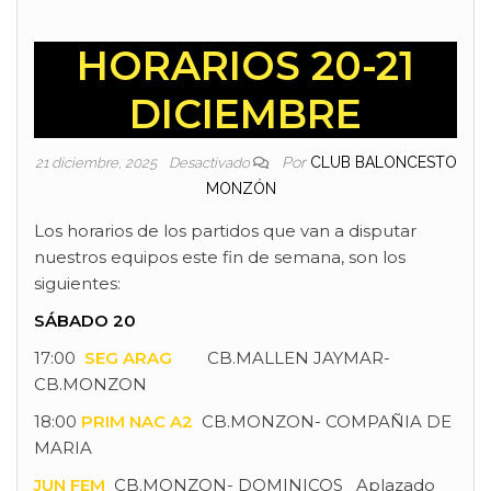
HORARIOS 20-21
DICIEMBRE
Por
CLUB BALONCESTO
21 diciembre, 2025
Desactivado
MONZÓN
Los horarios de los partidos que van a disputar
nuestros equipos este fin de semana, son los
siguientes:
SÁBADO 20
17:00
SEG ARAG
CB.MALLEN JAYMAR-
CB.MONZON
18:00
PRIM NAC A2
CB.MONZON- COMPAÑIA DE
MARIA
JUN FEM
CB.MONZON- DOMINICOS Aplazado