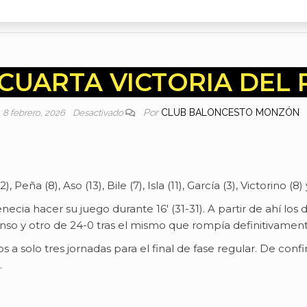
CUARTA VICTORIA DEL 
Por
CLUB BALONCESTO MONZÓN
8 febrero, 2026
Desactivado
2), Peña (8), Aso (13), Bile (7), Isla (11), García (3), Victorino (8
cia hacer su juego durante 16′ (31-31). A partir de ahí los 
nso y otro de 24-0 tras el mismo que rompía definitivament
 a solo tres jornadas para el final de fase regular. De conf
.