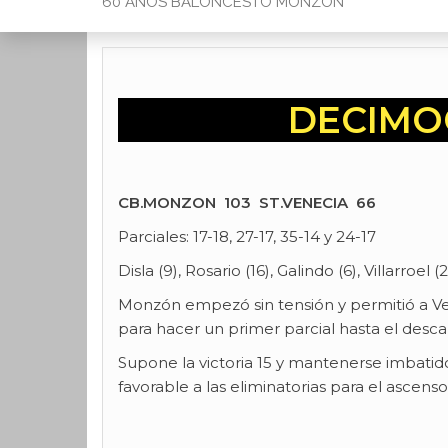
60 AÑOS BALONCESTO MONZON
DECIMO
CB.MONZON 103 ST.VENECIA 66
Parciales: 17-18, 27-17, 35-14 y 24-17
Disla (9), Rosario (16), Galindo (6), Villarroel (2
Monzón empezó sin tensión y permitió a Vene
para hacer un primer parcial hasta el desca
Supone la victoria 15 y mantenerse imbatidos
favorable a las eliminatorias para el ascenso