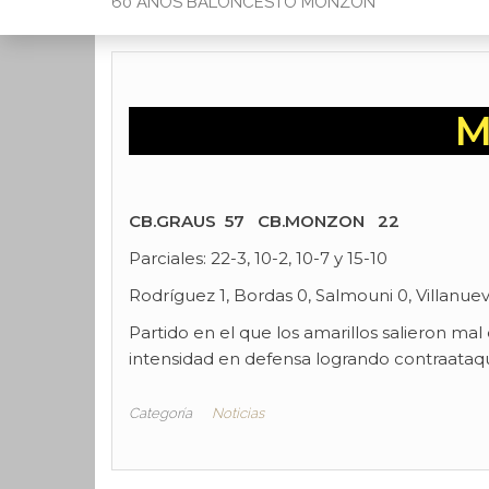
60 AÑOS BALONCESTO MONZON
M
CB.GRAUS 57 CB.MONZON 22
Parciales: 22-3, 10-2, 10-7 y 15-10
Rodríguez 1, Bordas 0, Salmouni 0, Villanueva 
Partido en el que los amarillos salieron mal
intensidad en defensa logrando contraataque
Categoría
Noticias