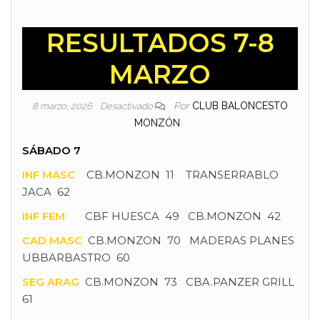
RESULTADOS 7-8
MARZO
Por
CLUB BALONCESTO
8 marzo, 2026
Desactivado
MONZÓN
SÁBADO 7
INF MASC
CB.MONZON 11 TRANSERRABLO
JACA 62
INF FEM
CBF HUESCA 49 CB.MONZON 42
CAD MASC
CB.MONZON 70 MADERAS PLANES
UBBARBASTRO 60
SEG ARAG
CB.MONZON 73 CBA.PANZER GRILL
61