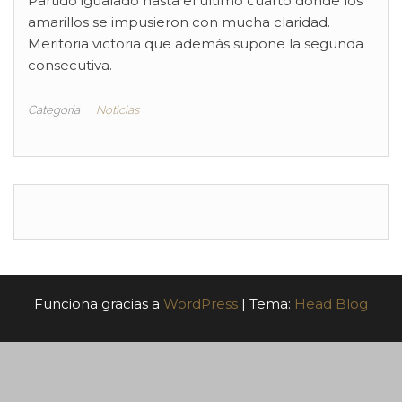
Partido igualado hasta el último cuarto donde los
amarillos se impusieron con mucha claridad.
Meritoria victoria que además supone la segunda
consecutiva.
Categoría
Noticias
Funciona gracias a
WordPress
|
Tema:
Head Blog