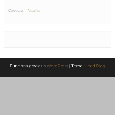
Categoría
Noticias
Funciona gracias a
WordPress
|
Tema:
Head Blog