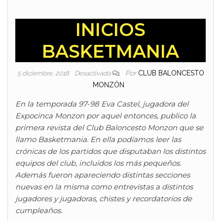
INICIOS
BASKETMANIA
Por
CLUB BALONCESTO
5 diciembre, 2018
Desactivado
MONZÓN
En la temporada 97-98 Eva Castel, jugadora del
Expocinca Monzon por aquel entonces, publico la
primera revista del Club Baloncesto Monzon que se
llamo Basketmania. En ella podíamos leer las
crónicas de los partidos que disputaban los distintos
equipos del club, incluidos los más pequeños.
Además fueron apareciendo distintas secciones
nuevas en la misma como entrevistas a distintos
jugadores y jugadoras, chistes y recordatorios de
cumpleaños.