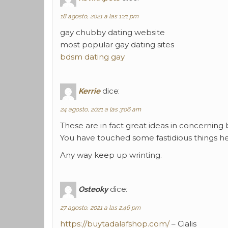
18 agosto, 2021 a las 1:21 pm
gay chubby dating website
most popular gay dating sites
bdsm dating gay
Kerrie
dice:
24 agosto, 2021 a las 3:06 am
These are in fact great ideas in concerning 
You have touched some fastidious things he
Any way keep up wrinting.
Osteoky
dice:
27 agosto, 2021 a las 2:46 pm
https://buytadalafshop.com/
– Cialis