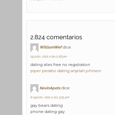
2.824 comentarios
WilliamWef
dice:
29 julio, 2021 a las 5:18 pm
dating sites free no registration
piper perabo dating anjelah johnson
KevinApots
dice:
8 agosto, 2021 a las 3:25 pm
gay bears dating
phone dating gay