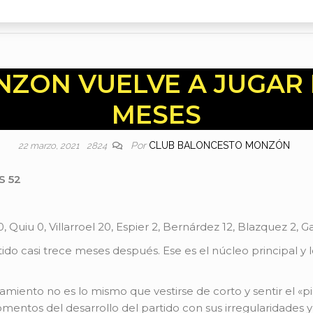
ZON VUELVE A JUGAR 
MESES
Por
CLUB BALONCESTO MONZÓN
22 marzo, 2021
2824
S 52
 Quiu 0, Villarroel 20, Espier 2, Bernárdez 12, Blazquez 2, Gar
o casi trece meses después. Ese es el núcleo principal y 
iento no es lo mismo que vestirse de corto y sentir el «pic
omentos del desarrollo del partido con sus irregularidades