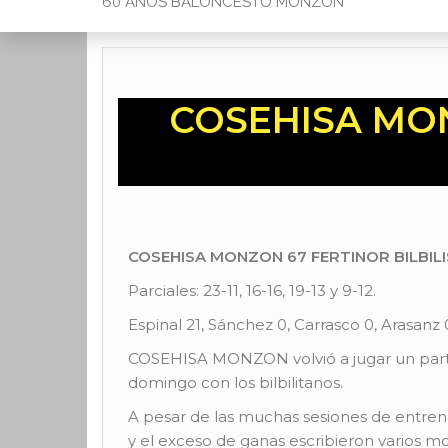
60 AÑOS BALONCESTO MONZON
COSEHISA MON
COSEHISA MONZON 67 FERTINOR BILBILI
Parciales: 23-11, 16-16, 19-13 y 9-12.
Espinal 21, Sánchez 0, Carrasco 0, Arasanz 0,
COSEHISA MONZON volvió a jugar un partid
domingo con los bilbilitanos.
A pesar de las muchas sesiones de entrenam
y el exceso de ganas escribieron varios m