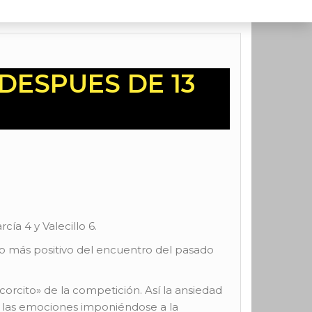
DESPUES DE 13
cía 4 y Valecillo 6.
lo más positivo del encuentro del pasado
orcito» de la competición. Así la ansiedad
 y las emociones imponiéndose a la